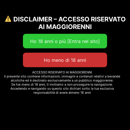
28 Aprile 2025
di
Matteo Mariani
DISCLAIMER – ACCESSO RISERVATO
AI MAGGIORENNI
ACCESSO RISERVATO AI MAGGIORENNI
Il presente sito contiene informazioni, immagini e contenuti relativi a bevande
alcoliche ed è destinato esclusivamente a un pubblico maggiorenne.
Se hai meno di 18 anni, ti invitiamo a non proseguire la navigazione.
Accedendo e navigando su questo sito dichiari sotto la tua esclusiva
responsabilità di avere almeno 18 anni
Ti sei mai chiesto perché, qualunque marca
prendi dallo scaffale del supermercato, la birra
(industriale) ha sempre lo stesso sapore
anonimo? Non è un caso. È una strategia
precisa. Quella che bevi non è birra. È un