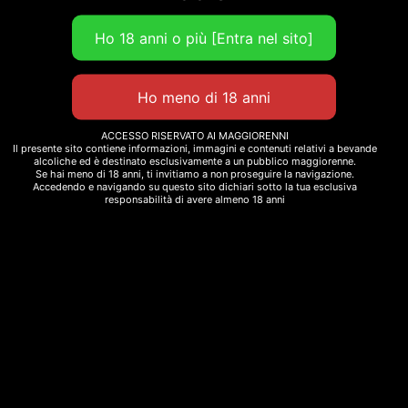
ACCESSO RISERVATO AI MAGGIORENNI
Il presente sito contiene informazioni, immagini e contenuti relativi a bevande
alcoliche ed è destinato esclusivamente a un pubblico maggiorenne.
Se hai meno di 18 anni, ti invitiamo a non proseguire la navigazione.
Accedendo e navigando su questo sito dichiari sotto la tua esclusiva
responsabilità di avere almeno 18 anni
Gestisci Consenso
Gin
29,00
€
Per fornire le migliori esperienze, utilizziamo tecnologie come i cookie
per memorizzare e/o accedere alle informazioni del dispositivo. Il
consenso a queste tecnologie ci permetterà di elaborare dati come il
comportamento di navigazione o ID unici su questo sito. Non
Aggiungi al
acconsentire o ritirare il consenso può influire negativamente su alcune
carrello
caratteristiche e funzioni.